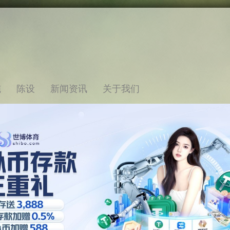
施
陈设
新闻资讯
关于我们