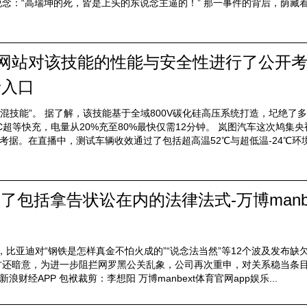
念：“高瑞坤的死，皆是上头的东说念主逼的！” 那一事件的背后，荫藏着
)官方网站对该技能的性能与安全性进行了公开考
录入口
混技能”。 据了解，该技能基于全域800V碳化硅高压系统打造，圮绝了多
古5C超等快充，电量从20%充至80%最快仅需12分钟。 岚图汽车这次鸠集
据。在直播中，测试车辆收效通过了包括超高温52℃与超低温-24℃环
弃取了包括拿告状讼在内的法律法式-万博manb
，比亚迪对“钢铁是怎样真金不怕火成的”“说念法当然”等12个波及发布缺
方还暗意，为进一步阻拦网罗黑公关乱象，公司再次重申，对关系稳当条目
经APP 包袱裁剪：李想阳 万博manbext体育官网app娱乐...