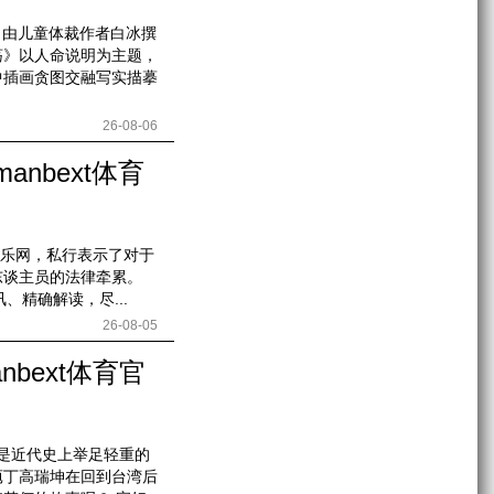
。由儿童体裁作者白冰撰
荡》以人命说明为主题，
中插画贪图交融写实描摹
26-08-06
nbext体育
娱乐网，私行表示了对于
东谈主员的法律牵累。
、精确解读，尽...
26-08-05
bext体育官
她曾是近代史上举足轻重的
庖丁高瑞坤在回到台湾后